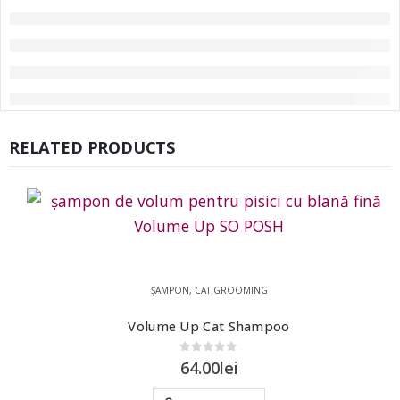
RELATED PRODUCTS
ȘAMPON
,
CAT GROOMING
Volume Up Cat Shampoo
0
out of 5
64.00
lei