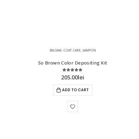
BALSAM
,
COAT CARE
,
ȘAMPON
So Brown Color Depositing Kit
5.00
out of 5
205.00
lei
ADD TO CART